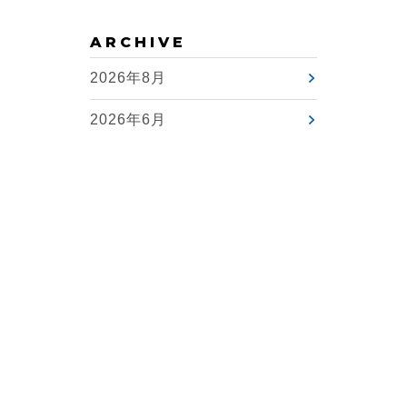
ARCHIVE
2026年8月
2026年6月
2026年4月
2021年12月
〒931-8588
TEL 076-437-8121
富山県富山市田畑750番地
FAX 076-438-6450